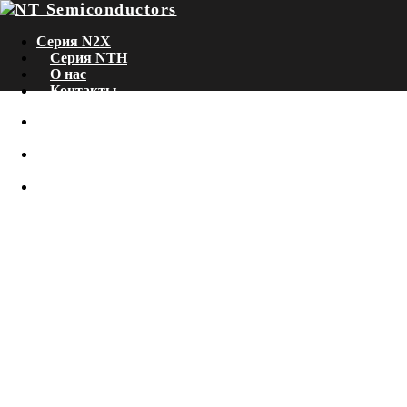
Серия N2X
Серия NTH
О нас
Контакты